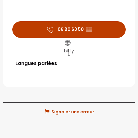
06 80 63 50
▒▒
bit.ly
Langues parlées
Langues parlées
Signaler une erreur