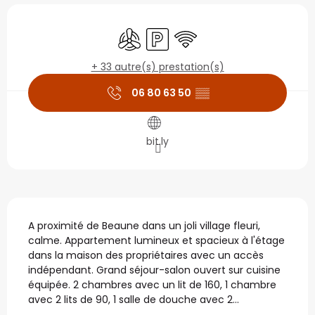
Ouverture et coordonné
Air conditionné
Parking
WiFi
+ 33 autre(s) prestation(s)
06 80 63 50
▒▒
bit.ly
Description
A proximité de Beaune dans un joli village fleuri, 
calme. Appartement lumineux et spacieux à l'étage 
dans la maison des propriétaires avec un accès 
indépendant. Grand séjour-salon ouvert sur cuisine 
équipée. 2 chambres avec un lit de 160, 1 chambre 
avec 2 lits de 90, 1 salle de douche avec 2...