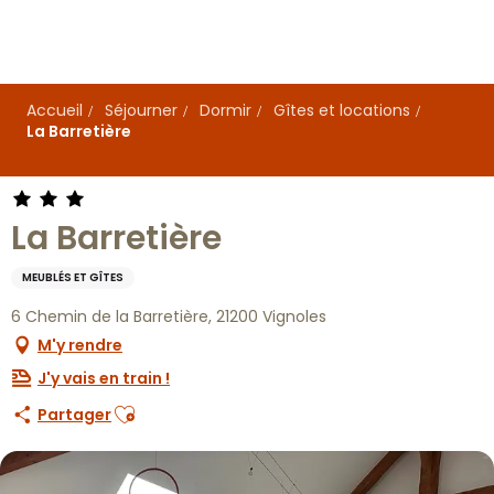
Aller
au
contenu
principal
Accueil
Séjourner
Dormir
Gîtes et locations
La Barretière
La Barretière
MEUBLÉS ET GÎTES
6 Chemin de la Barretière, 21200 Vignoles
M'y rendre
J'y vais en train !
Ajouter aux favoris
Partager