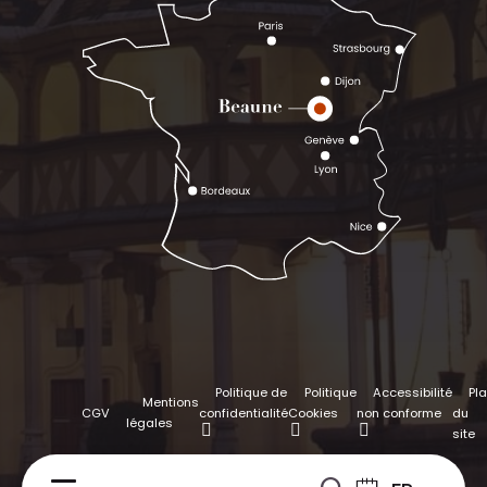
Politique de
Politique
Accessibilité
Pl
Mentions
CGV
confidentialité
Cookies
non conforme
du
légales
site