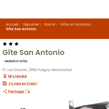
Aller
au
contenu
principal
Accueil
Séjourner
Dormir
Gîtes et locations
Gîte San Antonio
Gîte San Antonio
MEUBLÉS ET GÎTES
17, rue Drouhin, 21190 Puligny-Montrachet
M'y rendre
J'y vais en train !
Ajouter aux favoris
Partager