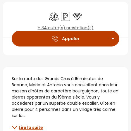
Ouverture et coordonné
Air conditionné
Parking
WiFi
+ 34 autre(s) prestation(s)
Appeler
Description
Sur la route des Grands Crus à 15 minutes de 
Beaune, Maria et Antonio vous accueillent dans leur 
maison d’hôtes de caractère bourguignon, toute en 
pierres apparentes du 19ème siècle. Vous y 
accéderez par un superbe double escalier. Gîte en 
pierre pour 4 personnes dans un village très calme 
sur la...
Lire la suite