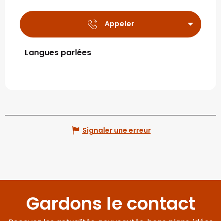
Appeler
Langues parlées
Langues parlées
Signaler une erreur
Gardons le contact