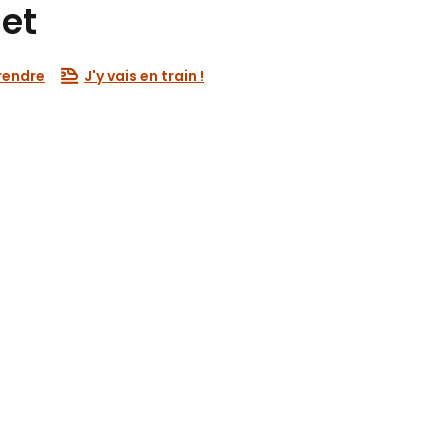
set
rendre
J'y vais en train !