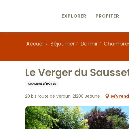
Aller
au
contenu
EXPLORER
PROFITER
principal
Accueil
Séjourner
Dormir
Chambres
Le Verger du Sausse
CHAMBRE D'HÔTES
20 bis route de Verdun, 21200 Beaune
M'y rend