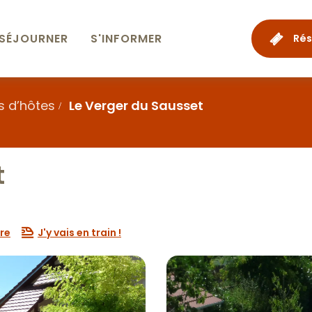
SÉJOURNER
S'INFORMER
Rés
 d’hôtes
Le Verger du Sausset
t
re
J'y vais en train !