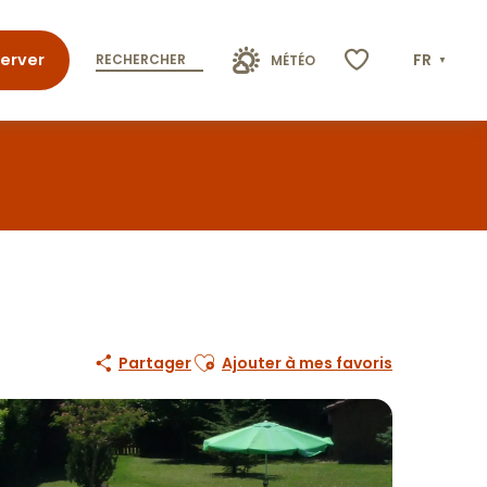
erver
FR
RECHERCHER
MÉTÉO
Voir les favoris
Ajouter aux favoris
Partager
Ajouter à mes favoris