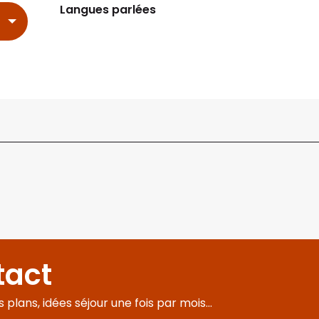
Langues parlées
Langues parlées
tact
plans, idées séjour une fois par mois...