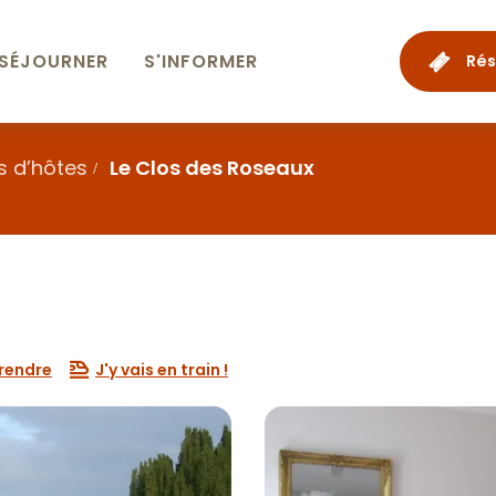
SÉJOURNER
S'INFORMER
Rés
 d’hôtes
Le Clos des Roseaux
 rendre
J'y vais en train !