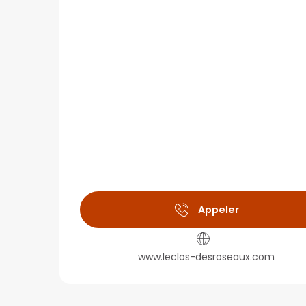
Appeler
www.leclos-desroseaux.com