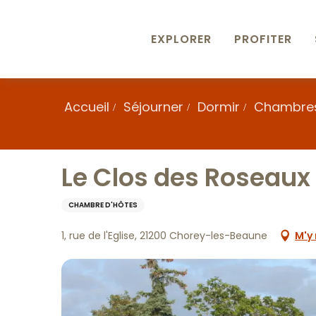
Aller
au
contenu
EXPLORER
PROFITER
principal
Accueil
Séjourner
Dormir
Chambres
Le Clos des Roseaux
CHAMBRE D'HÔTES
1, rue de l'Eglise, 21200 Chorey-les-Beaune
M'y