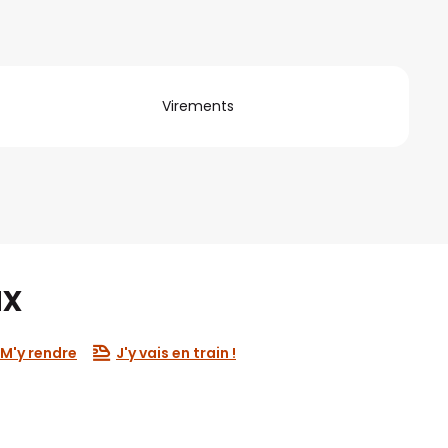
Virements
ux
M'y rendre
J'y vais en train !