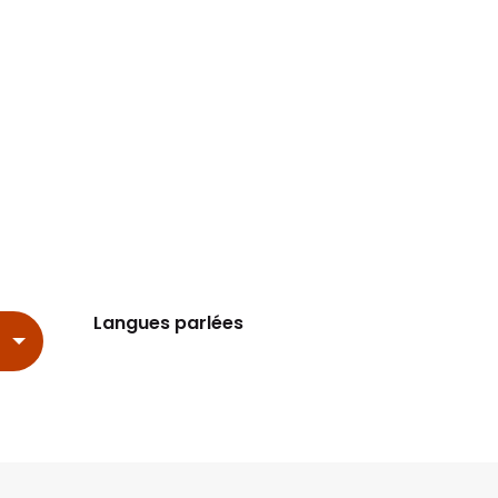
Langues parlées
Langues parlées