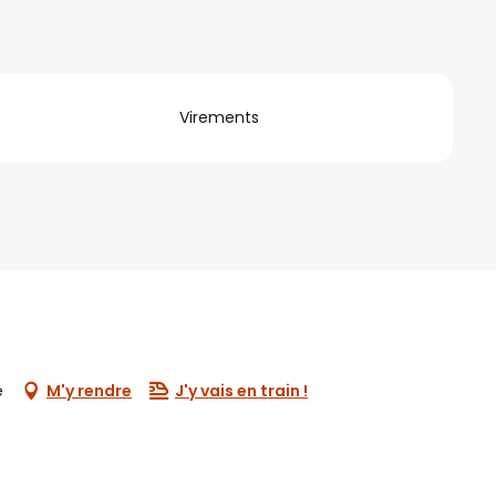
Virements
e
M'y rendre
J'y vais en train !