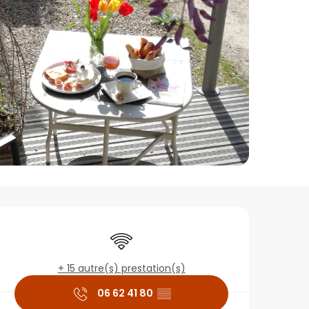
Ouverture et coordon
WiFi
+ 15 autre(s) prestation(s)
06 62 41 80
▒▒