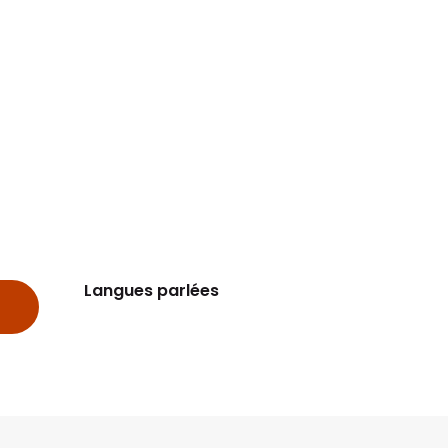
Langues parlées
Langues parlées