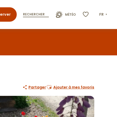
erver
FR
RECHERCHER
MÉTÉO
Voir les favoris
Ajouter aux favoris
Partager
Ajouter à mes favoris