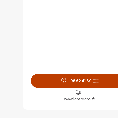
06 62 41 80
▒▒
www.lantreami.fr