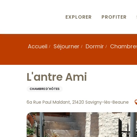
Aller
au
contenu
EXPLORER
PROFITER
principal
Accueil
Séjourner
Dormir
Chambres
L'antre Ami
CHAMBRE D'HÔTES
6a Rue Paul Maldant, 21420 Savigny-lès-Beaune