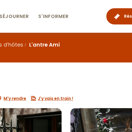
SÉJOURNER
S'INFORMER
Rés
 d’hôtes
L'antre Ami
M'y rendre
J'y vais en train !