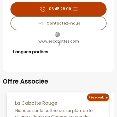
03 45 28 09
▒▒
Contactez-nous
www.lescabottes.com
Langues parlées
Langues parlées
Offre Associée
Réservable
La Cabotte Rouge
Nichées sur la colline qui surplombe le
village viticole de Change, au sud des