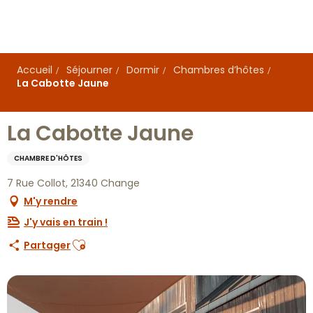
Aller
au
contenu
principal
Accueil
Séjourner
Dormir
Chambres d’hôtes
La Cabotte Jaune
La Cabotte Jaune
CHAMBRE D'HÔTES
7 Rue Collot, 21340 Change
M'y rendre
J'y vais en train !
Ajouter aux favoris
Partager