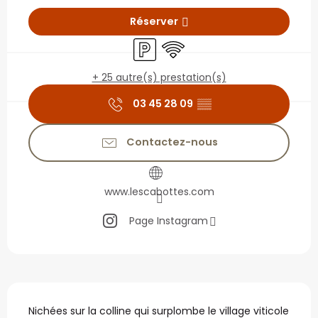
Ouverture et coordonné
Réserver
Parking
WiFi
+ 25 autre(s) prestation(s)
03 45 28 09
▒▒
Contactez-nous
www.lescabottes.com
Page Instagram
Description
Nichées sur la colline qui surplombe le village viticole 