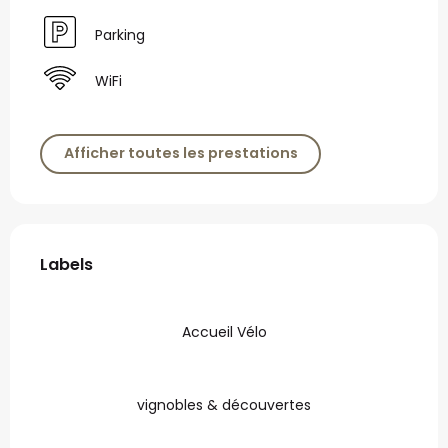
Parking
WiFi
Afficher toutes les prestations
Offres de prestations
Labels
Labels
Accueil Vélo
vignobles & découvertes