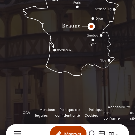
Accessibilité
Mentions
Politique de
Politique
CGV
non
du
légales
confidentialité
Cookies
conforme
sit
FR
Réserver
MENU