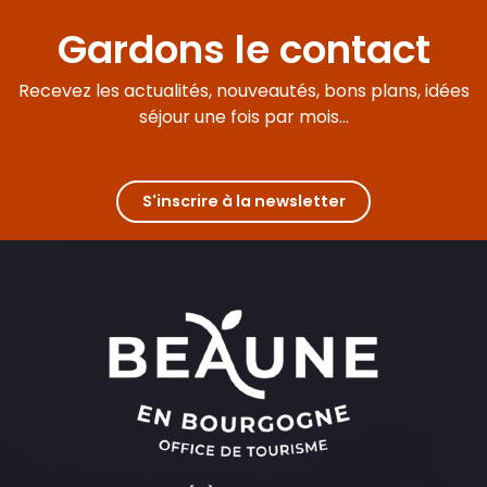
Les Nuits de Saint-Jean
Château de Tailly
Gardons le contact
Clos de la Providence
Le Clos Sainte Marguerite
Recevez les actualités, nouveautés, bons plans, idées
Le Clos de la Challangette
La Cuverie du Château
séjour une fois par mois...
Maison Tassigny - les chambres d'hôtes
L'antre Ami
CLOS SAINT JACQUES
The Hungry Cyclist Lodge
S'inscrire à la newsletter
La Maison Blanche