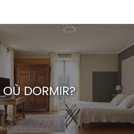
Aller
au
contenu
principal
OÙ DORMIR?