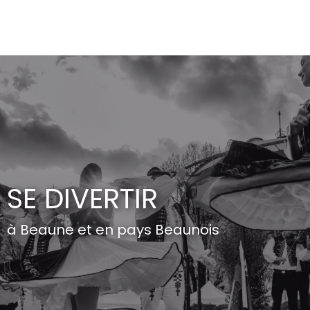
Aller
au
contenu
principal
SE DIVERTIR
à Beaune et en pays Beaunois