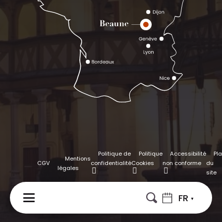
Politique de
Politique
Accessibilité
Pl
Mentions
CGV
confidentialité
Cookies
non conforme
du
légales
site
FR
MENU