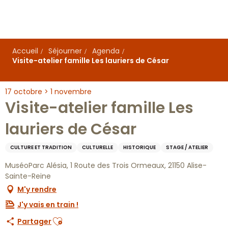
Aller
au
contenu
principal
Accueil
Séjourner
Agenda
Visite-atelier famille Les lauriers de César
17 octobre > 1 novembre
Visite-atelier famille Les
lauriers de César
CULTURE ET TRADITION
CULTURELLE
HISTORIQUE
STAGE / ATELIER
MuséoParc Alésia, 1 Route des Trois Ormeaux, 21150 Alise-
Sainte-Reine
M'y rendre
J'y vais en train !
Ajouter aux favoris
Partager