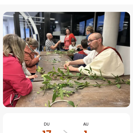
Ouverture et coordonné
DU
AU