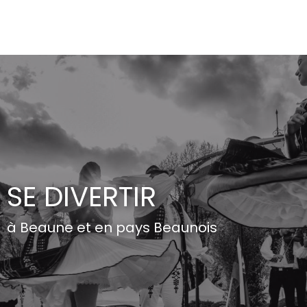
Aller
au
contenu
principal
SE DIVERTIR
à Beaune et en pays Beaunois