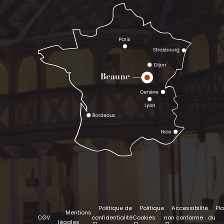
Politique de
Politique
Accessibilité
Pl
Mentions
CGV
confidentialité
Cookies
non conforme
du
légales