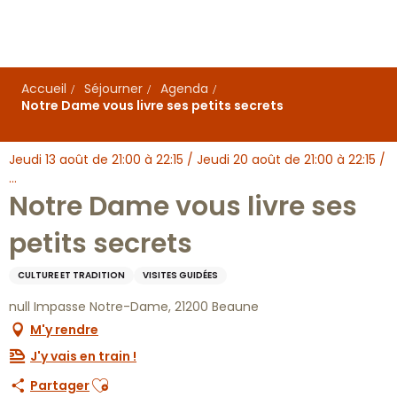
Aller
au
contenu
principal
Accueil
Séjourner
Agenda
Notre Dame vous livre ses petits secrets
Jeudi 13 août de 21:00 à 22:15 / Jeudi 20 août de 21:00 à 22:15 /
...
Notre Dame vous livre ses
petits secrets
CULTURE ET TRADITION
VISITES GUIDÉES
null Impasse Notre-Dame, 21200 Beaune
M'y rendre
J'y vais en train !
Ajouter aux favoris
Partager