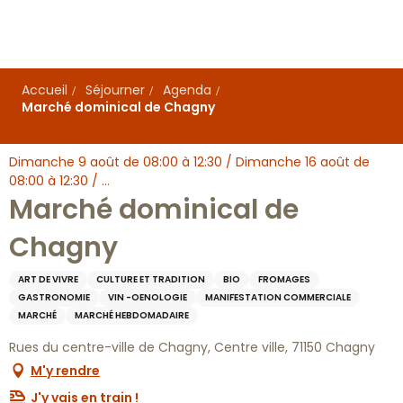
Aller
au
contenu
principal
Accueil
Séjourner
Agenda
Marché dominical de Chagny
Dimanche 9 août de 08:00 à 12:30 / Dimanche 16 août de
08:00 à 12:30 / ...
Marché dominical de
Chagny
ART DE VIVRE
CULTURE ET TRADITION
BIO
FROMAGES
GASTRONOMIE
VIN -OENOLOGIE
MANIFESTATION COMMERCIALE
MARCHÉ
MARCHÉ HEBDOMADAIRE
Rues du centre-ville de Chagny, Centre ville, 71150 Chagny
M'y rendre
J'y vais en train !