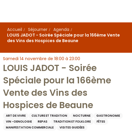
Aller
au
contenu
principal
Accueil
Séjourner
Agenda
LOUIS JADOT - Soirée Spéciale pour la 166ème Vente
des Vins des Hospices de Beaune
Samedi 14 novembre de 18:00 à 23:00
LOUIS JADOT - Soirée
Spéciale pour la 166ème
Vente des Vins des
Hospices de Beaune
ART DE VIVRE
CULTURE ET TRADITION
NOCTURNE
GASTRONOMIE
VIN -OENOLOGIE
REPAS
TRADITION ET FOLKLORE
FÊTES
MANIFESTATION COMMERCIALE
VISITES GUIDÉES