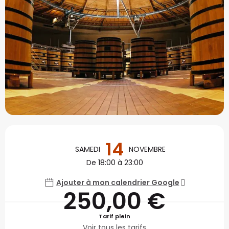
Ouverture et coordonné
14
SAMEDI
NOVEMBRE
De 18:00 à 23:00
Ajouter à mon calendrier Google
250,00 €
Tarif plein
Voir tous les tarifs