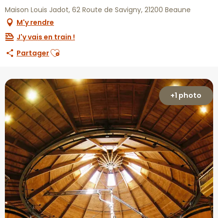
Maison Louis Jadot, 62 Route de Savigny, 21200 Beaune
M'y rendre
J'y vais en train !
Ajouter aux favoris
Partager
+1 photo