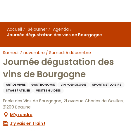
Aller
au
contenu
principal
Accueil
Séjourner
Agenda
Journée dégustation des vins de Bourgogne
Samedi 7 novembre / Samedi 5 décembre
Journée dégustation des
vins de Bourgogne
ART DE VIVRE
GASTRONOMIE
VIN -OENOLOGIE
SPORTS ET LOISIRS
STAGE / ATELIER
VISITES GUIDÉES
Ecole des Vins de Bourgogne, 21 avenue Charles de Gaulles,
21200 Beaune
M'y rendre
J'y vais en train !
Ajouter aux favoris