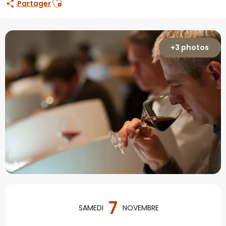
Partager
+3 photos
Ouverture et coordonné
7
SAMEDI
NOVEMBRE