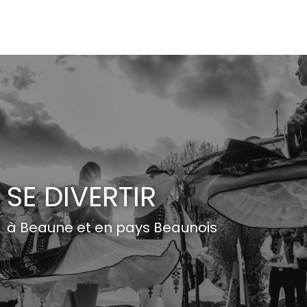
Aller
au
contenu
principal
SE DIVERTIR
à Beaune et en pays Beaunois