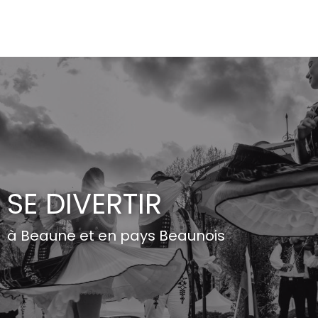
Aller
au
contenu
principal
SE DIVERTIR
à Beaune et en pays Beaunois