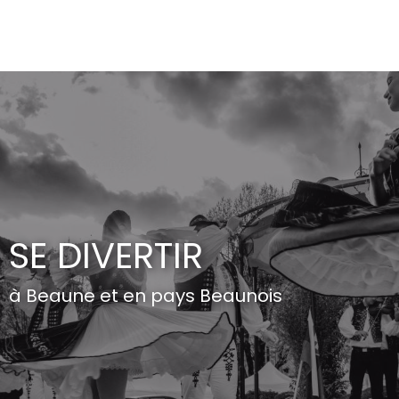
Aller
au
contenu
principal
SE DIVERTIR
à Beaune et en pays Beaunois