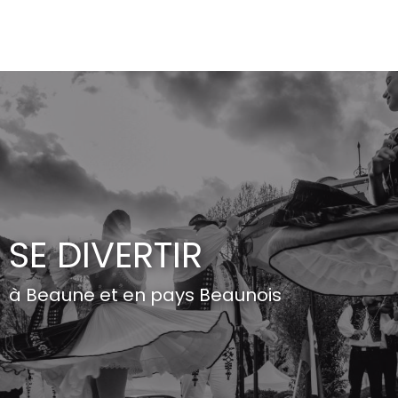
Aller
au
contenu
principal
SE DIVERTIR
à Beaune et en pays Beaunois