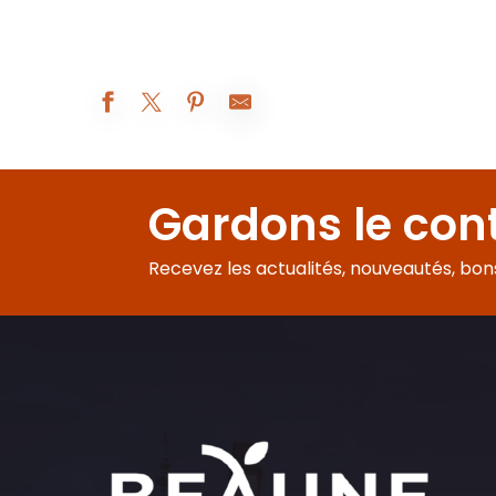
Apéro concert au Domaine Loubet-Dewailly
Les Réjouissances au XIXe siècle
Gardons le con
Atelier Vannerie
Exposition peinture
Visites d'été à la ferme Fruirouge©
Recevez les actualités, nouveautés, bons 
Visite contée : le château de l'Ours
Visite-famille Les aventures de César
À table avec César !
Visite du sanctuaire de l'enfant Jésus
Dégustation autour des jus, 100% fruits
Dans le secret des Monopoles de Bourgogne
Voyage Sensoriel autour de la Côte de Nuits