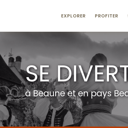
Aller
au
contenu
EXPLORER
PROFITER
principal
SE DIVER
à Beaune et en pays Be