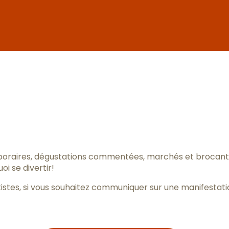
ter aux fav
poraires, dégustations commentées, marchés et brocantes
i se divertir!
istes, si vous souhaitez communiquer sur une manifestatio