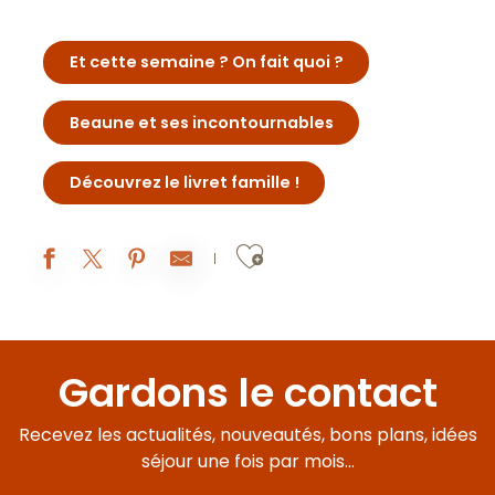
Et cette semaine ? On fait quoi ?
Beaune et ses incontournables
Découvrez le livret famille !
Ajouter aux fa
Soirée jeux libres - Monsieur Bidule
Promenade contée de Chagny en compagnie de Lulu
Gardons le contact
Marché de Meursault
Chasse, Pêche et Nature
Recevez les actualités, nouveautés, bons plans, idées
Salon Minéraux
Foire Antiquités-brocante 56 ième ANNEE
séjour une fois par mois...
101e FOIRE ANTIQUITÉS-BROCANTE DE NOLAY