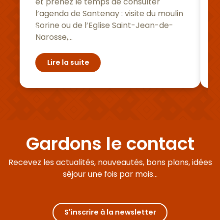
et prenez le temps de consulter
l’agenda de Santenay : visite du moulin
Sorine ou de l’Eglise Saint-Jean-de-
Narosse,...
F
Lire la suite
Gardons le contact
Recevez les actualités, nouveautés, bons plans, idées
séjour une fois par mois...
S'inscrire à la newsletter