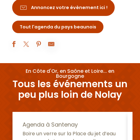
Annoncez votre évènement ici !
Tout l'agenda du pays beaunois
Beaune A.O.C. : 5° rendez-vous de Bel-Air
En Côte d'Or, en Saône et Loire... en
Marché de Nolay
Bourgogne
Nocturnes Théâtrales
Tous les événements un
101e FOIRE ANTIQUITÉS-BROCANTE DE NOLAY
Foire Antiquités-brocante 56 ième ANNEE
peu plus loin de Nolay
Le Bazar des Couturières et des Loisirs Créatifs
Agenda à Santenay
Boire un verre sur la Place du jet d’eau
V