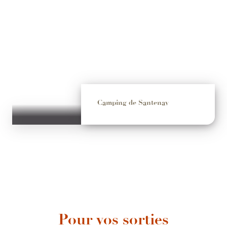
Camping de Santenay
1
31
Pour vos sorties
AOÛT
AOÛT