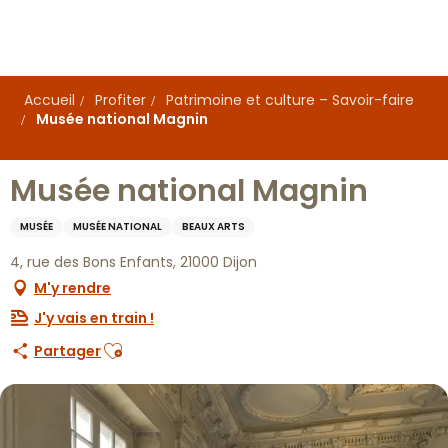
Aller
au
contenu
principal
Accueil
Profiter
Patrimoine et culture – Savoir-faire
Musée national Magnin
Musée national Magnin
MUSÉE
MUSÉE NATIONAL
BEAUX ARTS
4, rue des Bons Enfants, 21000 Dijon
M'y rendre
J'y vais en train !
Ajouter aux favoris
Partager