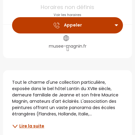
Ouverture et coordonné
Horaires non définis
Voir les horaires
Appeler
musee-magnin.fr
Description
Tout le charme d'une collection particulière, 
exposée dans le bel hôtel Lantin du XVIIe siècle, 
demeure familiale de Jeanne et son frère Maurice 
Magnin, amateurs d'art éclairés. L'association des 
peintures offrant un vaste panorama des écoles 
étrangères (Flandres, Hollande, Italie,...
Lire la suite