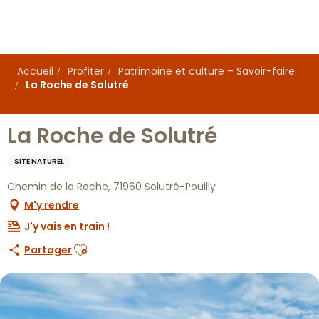
Aller
au
contenu
principal
Accueil
Profiter
Patrimoine et culture – Savoir-faire
La Roche de Solutré
La Roche de Solutré
SITE NATUREL
Chemin de la Roche, 71960 Solutré-Pouilly
M'y rendre
J'y vais en train !
Ajouter aux favoris
Partager