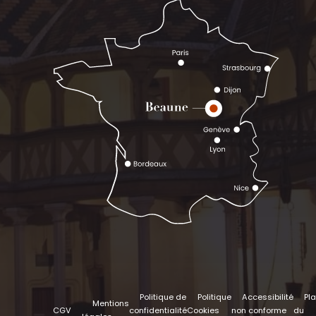
Politique de
Politique
Accessibilité
Pl
Mentions
CGV
confidentialité
Cookies
non conforme
du