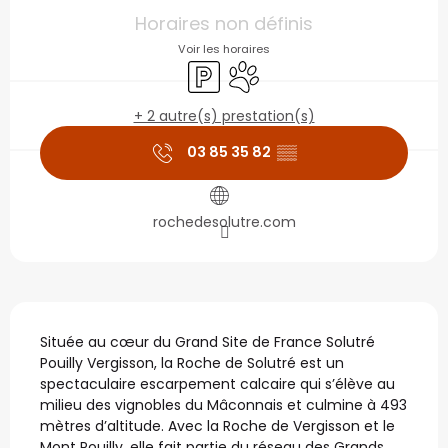
Ouverture et coordonné
Horaires non définis
Voir les horaires
Parking
Animaux acceptés
+ 2 autre(s) prestation(s)
03 85 35 82
▒▒
rochedesolutre.com
Description
Située au cœur du Grand Site de France Solutré 
Pouilly Vergisson, la Roche de Solutré est un 
spectaculaire escarpement calcaire qui s’élève au 
milieu des vignobles du Mâconnais et culmine à 493 
mètres d’altitude. Avec la Roche de Vergisson et le 
Mont Pouilly, elle fait partie du réseau des Grands...