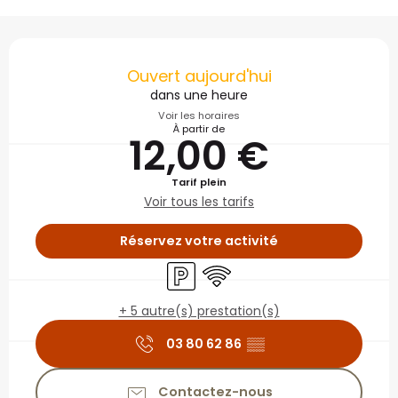
Ouverture et coordonné
Ouvert aujourd'hui
dans une heure
Voir les horaires
À partir de
12,00 €
Tarif plein
Voir tous les tarifs
Réservez votre activité
Parking
WiFi
+ 5 autre(s) prestation(s)
03 80 62 86
▒▒
Contactez-nous