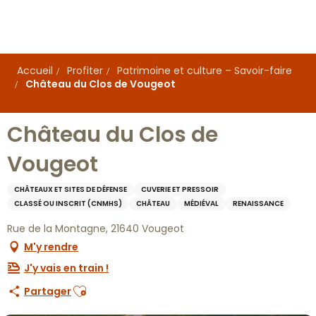
Aller
au
contenu
principal
Accueil
Profiter
Patrimoine et culture – Savoir-faire
Château du Clos de Vougeot
Château du Clos de
Vougeot
CHÂTEAUX ET SITES DE DÉFENSE
CUVERIE ET PRESSOIR
CLASSÉ OU INSCRIT (CNMHS)
CHÂTEAU
MÉDIÉVAL
RENAISSANCE
Rue de la Montagne, 21640 Vougeot
M'y rendre
J'y vais en train !
Ajouter aux favoris
Partager