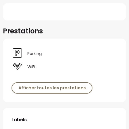
Prestations
Parking
WiFi
Afficher toutes les prestations
Offres de prestations
Labels
Labels