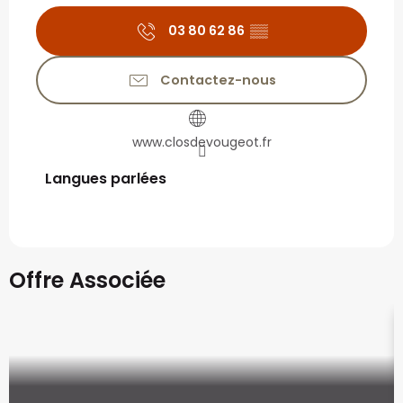
03 80 62 86
▒▒
Contactez-nous
www.closdevougeot.fr
Langues parlées
Langues parlées
Offre Associée