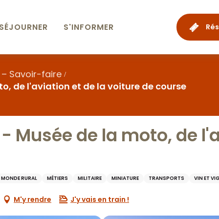
SÉJOURNER
S'INFORMER
Rés
 – Savoir-faire
 de l'aviation et de la voiture de course
 Musée de la moto, de l'av
 MONDE RURAL
MÉTIERS
MILITAIRE
MINIATURE
TRANSPORTS
VIN ET V
M'y rendre
J'y vais en train !