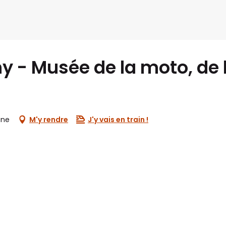
 - Musée de la moto, de l'
une
M'y rendre
J'y vais en train !