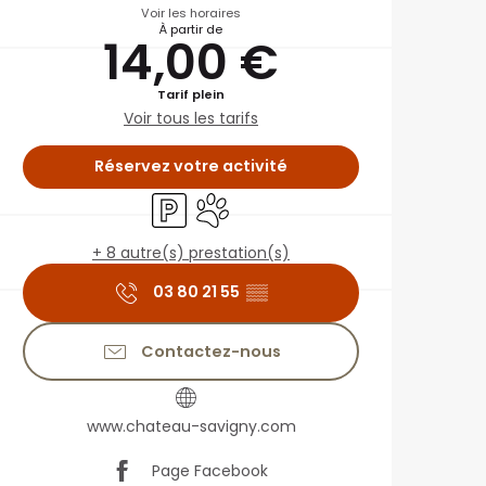
Voir les horaires
À partir de
14,00 €
Tarif plein
Voir tous les tarifs
Réservez votre activité
Parking
Animaux acceptés
+ 8 autre(s) prestation(s)
03 80 21 55
▒▒
Contactez-nous
www.chateau-savigny.com
Page Facebook