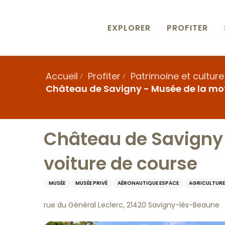
Aller
au
contenu
EXPLORER
PROFITER
principal
Accueil
Profiter
Patrimoine et culture
Château de Savigny - Musée de la moto,
Château de Savigny -
voiture de course
MUSÉE
MUSÉE PRIVÉ
AÉRONAUTIQUE ESPACE
AGRICULTURE
rue du Général Leclerc, 21420 Savigny-lès-Beaune