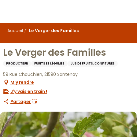
Aller
au
contenu
principal
Accueil
Le Verger des Familles
Le Verger des Familles
PRODUCTEUR
FRUITS ET LÉGUMES
JUS DE FRUITS, CONFITURES
59 Rue Chauchien, 21590 Santenay
M'y rendre
J'y vais en train !
Ajouter aux favoris
Partager