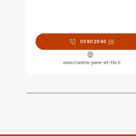
03 80 20 60
▒▒
www.mestre-pere-et-fils.fr