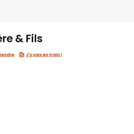
e & Fils
 rendre
J'y vais en train !