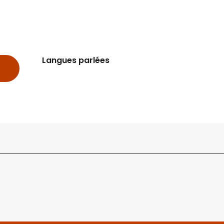
Langues parlées
Langues parlées