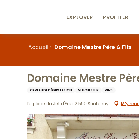
Aller
au
contenu
EXPLORER
PROFITER
principal
Accueil
Domaine Mestre Père & Fils
Domaine Mestre Père
CAVEAU DE DÉGUSTATION
VITICULTEUR
VINS
12, place du Jet d'Eau, 21590 Santenay
M'y ren