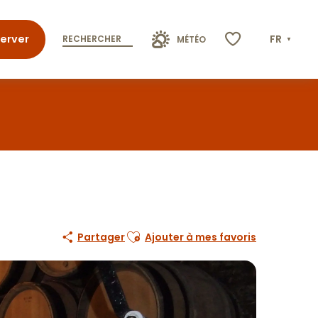
erver
FR
RECHERCHER
MÉTÉO
Voir les favoris
Ajouter aux favoris
Partager
Ajouter à mes favoris