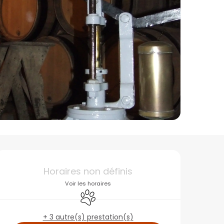
Ouverture et coordon
Horaires non définis
Voir les horaires
Animaux acceptés
+ 3 autre(s) prestation(s)