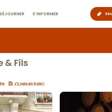
SÉJOURNER
S'INFORMER
Rés
 & Fils
dre
J'y vais en train !