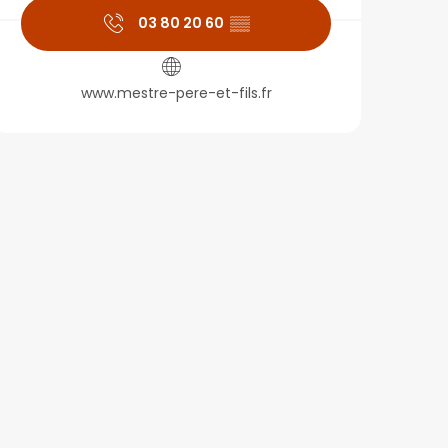
03 80 20 60
▒▒
www.mestre-pere-et-fils.fr