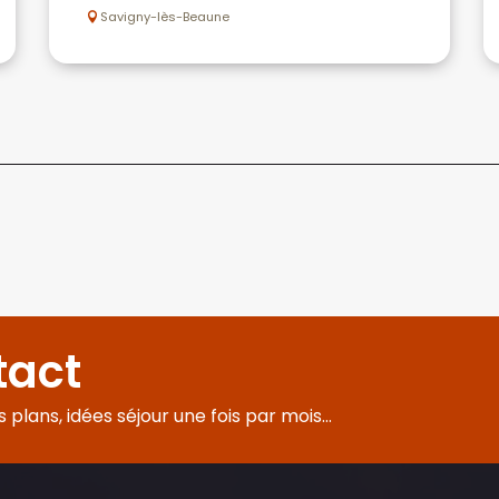
Savigny-lès-Beaune
tact
plans, idées séjour une fois par mois...