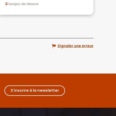
Savigny-lès-Beaune
Signaler une erreur
S'inscrire à la newsletter