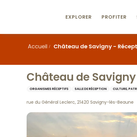
Aller
au
contenu
EXPLORER
PROFITER
principal
Accueil
Château de Savigny - Récept
Château de Savigny 
ORGANISMES RÉCEPTIFS
SALLE DE RÉCEPTION
CULTURE, PAT
rue du Général Leclerc, 21420 Savigny-lès-Beaune