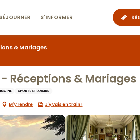
SÉJOURNER
S'INFORMER
Rés
ions & Mariages
- Réceptions & Mariages
RIMOINE
SPORTS ET LOISIRS
M'y rendre
J'y vais en train !