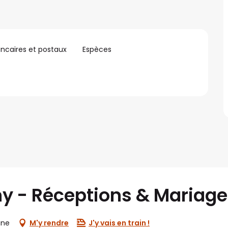
ncaires et postaux
Espèces
y - Réceptions & Mariage
une
M'y rendre
J'y vais en train !