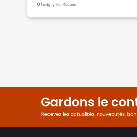
Savigny-lès-Beaune
Gardons le con
Recevez les actualités, nouveautés, bons 