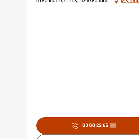
La Berlhotte, CD 113, 21200 Beaune
M'y ren
03 80 22 65
▒▒