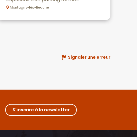
Montagny-lès-Beaune
Signaler une erreur
S'inscrire à la newsletter