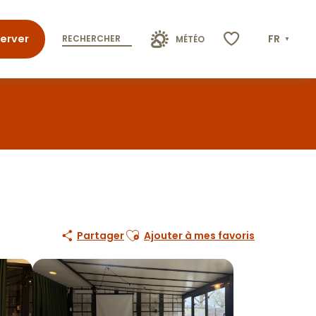
erver
FR
RECHERCHER
MÉTÉO
Voir les favoris
Ajouter aux favoris
Partager
Ajouter à mes favoris