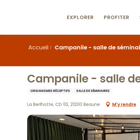
Aller
au
contenu
EXPLORER
PROFITER
principal
Accueil
Campanile - salle de séminai
Campanile - salle d
ORGANISMES RÉCEPTIFS
SALLE DE SÉMINAIRES
La Berlhotte, CD 113, 21200 Beaune
M'y rendre