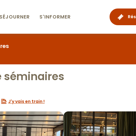
SÉJOURNER
S'INFORMER
Rés
res
e séminaires
J'y vais en train !