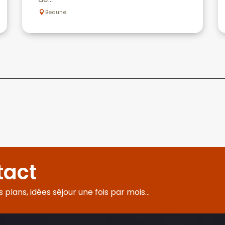
Beaune
tact
plans, idées séjour une fois par mois...