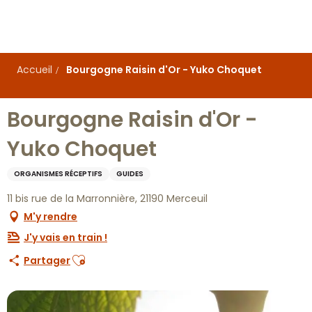
Aller
au
contenu
principal
Accueil
Bourgogne Raisin d'Or - Yuko Choquet
Bourgogne Raisin d'Or -
Yuko Choquet
ORGANISMES RÉCEPTIFS
GUIDES
11 bis rue de la Marronnière, 21190 Merceuil
M'y rendre
J'y vais en train !
Ajouter aux favoris
Partager