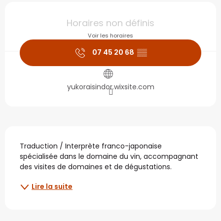
Ouverture et coordonné
Horaires non définis
Voir les horaires
07 45 20 68
▒▒
yukoraisindor.wixsite.com
Description
Traduction / Interprète franco-japonaise 
spécialisée dans le domaine du vin, accompagnant 
des visites de domaines et de dégustations.
Lire la suite