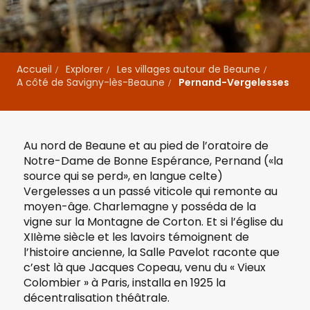
Accueil
Explorer
Les villages autour de Beaune
A côté de Savigny-lès-Beaune
Pernand-Vergelesses
Au nord de Beaune et au pied de l’oratoire de
Notre-Dame de Bonne Espérance, Pernand («la
source qui se perd», en langue celte)
Vergelesses a un passé viticole qui remonte au
moyen-âge. Charlemagne y posséda de la
vigne sur la
Montagne de Corton
. Et si l’église du
XIIème siècle et les lavoirs témoignent de
l’histoire ancienne, la Salle Pavelot raconte que
c’est là que Jacques Copeau, venu du « Vieux
Colombier » à Paris, installa en 1925 la
décentralisation théâtrale.