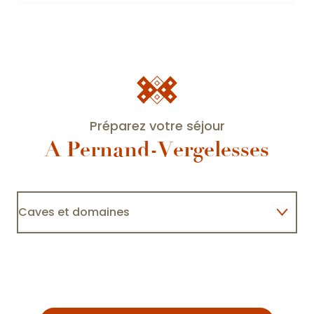
Préparez votre séjour
A Pernand-Vergelesses
Caves et domaines
C
Domaine Henri de Villamont
Hébergements
Restaurants