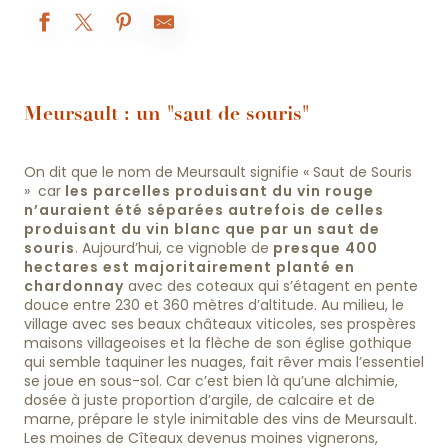
Meursault : un "saut de souris"
On dit que le nom de Meursault signifie « Saut de Souris
» car
les parcelles produisant du vin rouge
n’auraient été séparées autrefois de celles
produisant du vin blanc que par un saut de
souris
. Aujourd’hui, ce vignoble de
presque 400
hectares est majoritairement planté en
chardonnay
avec des coteaux qui s’étagent en pente
douce entre 230 et 360 mètres d’altitude. Au milieu, le
village avec ses beaux châteaux viticoles, ses prospères
maisons villageoises et la flèche de son église gothique
qui semble taquiner les nuages, fait rêver mais l’essentiel
se joue en sous-sol. Car c’est bien là qu’une alchimie,
dosée à juste proportion d’argile, de calcaire et de
marne, prépare le style inimitable des vins de Meursault.
Les moines de Cîteaux devenus moines vignerons,