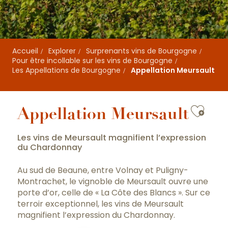
Accueil
Explorer
Surprenants vins de Bourgogne
Pour être incollable sur les vins de Bourgogne
Les Appellations de Bourgogne
Appellation Meursault
Ajou
Appellation Meursault
Les vins de Meursault magnifient l’expression
du Chardonnay
Au sud de Beaune, entre Volnay et Puligny-
Montrachet, le vignoble de Meursault ouvre une
porte d’or, celle de « La Côte des Blancs ». Sur ce
terroir exceptionnel, les vins de Meursault
magnifient l’expression du Chardonnay.