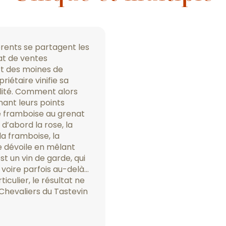
érents se partagent les
at de ventes
rt des moines de
iétaire vinifie sa
lité. Comment alors
gnant leurs points
e framboise au grenat
d’abord la rose, la
 la framboise, la
se dévoile en mêlant
t un vin de garde, qui
 voire parfois au-delà…
ticulier, le résultat ne
Chevaliers du Tastevin