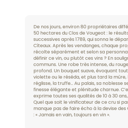
De nos jours, environ 80 propriétaires diff
50 hectares du Clos de Vougeot : le résult
successives après 1789, qui sonna le dépa
Cîteaux. Après les vendanges, chaque propr
récolte séparément et selon sa personna
définir ce vin, ou plutôt ces vins ? En souli
communs. Une robe très intense, du roug
profond. Un bouquet suave, évoquant tout 
violette ou le réséda, et plus tard la mûre,
réglisse, la truffe… Au palais, sa noblesse 
finesse élégante et plénitude charnue. C’es
exprime toutes ses qualités de 10 à 30 ans,
Quel que soit le vinificateur de ce cru si par
manque pas de faire écho à la devise des 
: « Jamais en vain, toujours en vin ».