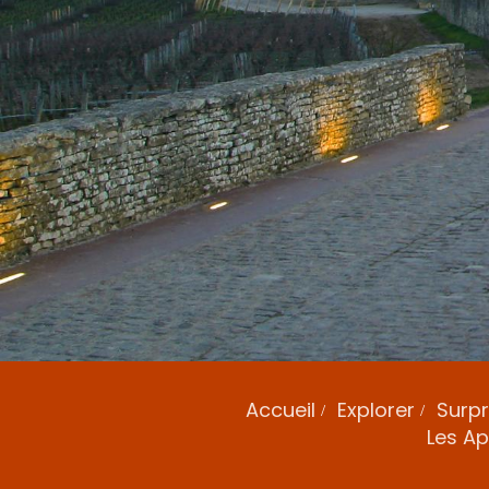
Accueil
Explorer
Surp
Les A