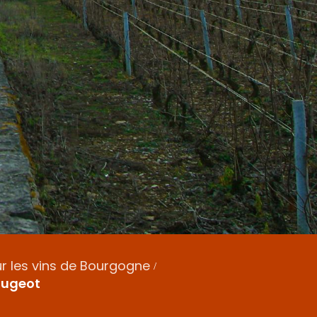
ur les vins de Bourgogne
ougeot