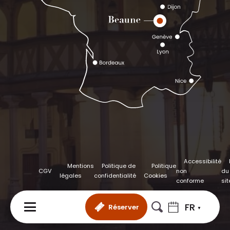
Accessibilité
Mentions
Politique de
Politique
CGV
non
du
légales
confidentialité
Cookies
conforme
sit
FR
Réserver
MENU