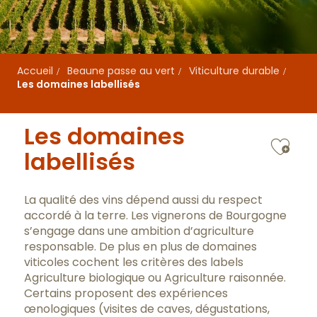
Accueil
Beaune passe au vert
Viticulture durable
Les domaines labellisés
Les domaines
Ajo
labellisés
La qualité des vins dépend aussi du respect
accordé à la terre. Les vignerons de Bourgogne
s’engage dans une ambition d’agriculture
responsable. De plus en plus de domaines
viticoles cochent les critères des labels
Agriculture biologique ou Agriculture raisonnée.
Certains proposent des expériences
œnologiques (visites de caves, dégustations,