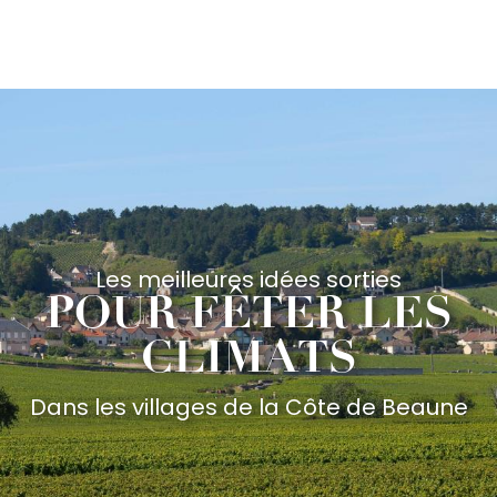
Aller
au
contenu
principal
Les meilleures idées sorties
POUR FÊTER LES
CLIMATS
Dans les villages de la Côte de Beaune