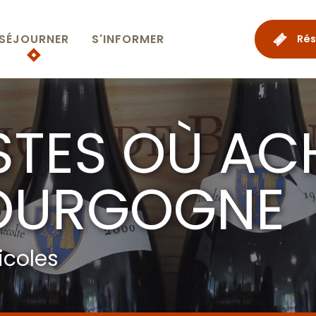
SÉJOURNER
S'INFORMER
Rés
STES OÙ AC
BOURGOGNE
icoles