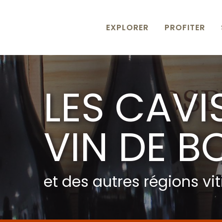
Aller
au
contenu
EXPLORER
PROFITER
principal
LES CAVI
VIN DE 
et des autres régions vit