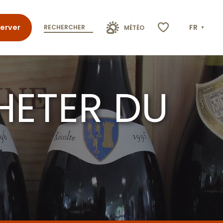
erver
FR
RECHERCHER
MÉTÉO
Voir les favoris
HETER DU