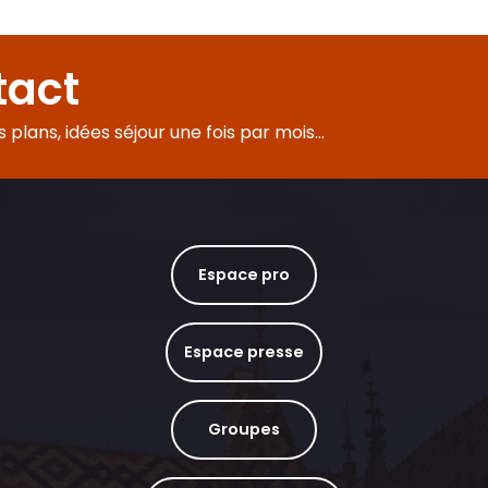
tact
plans, idées séjour une fois par mois...
 des Domaines de charme
Espace pro
Espace presse
Groupes