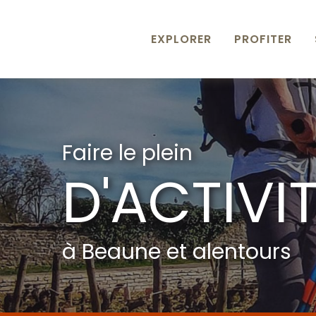
Aller
au
contenu
EXPLORER
PROFITER
principal
Faire le plein
D'ACTIVI
à Beaune et alentours