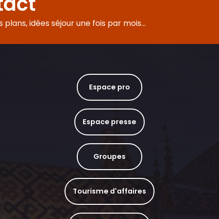
tact
plans, idées séjour une fois par mois...
Espace pro
Espace presse
Groupes
Tourisme d'affaires