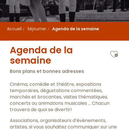
Accueil
Séjourner
Agenda de la semaine
Agenda de la
Ajo
semaine
Bons plans et bonnes adresses
Cinéma, comédie et théâtre, expositions
temporaires, dégustations commentées,
marchés et brocantes, visites thématiques,
concerts ou animations musicales … Chacun
trouvera de quoi se divertir!
Associations, organisateurs d’événements,
artistes, si vous souhaitez communiquer sur une