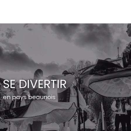
Aller
au
contenu
principal
SE DIVERTIR
en pays beaunois