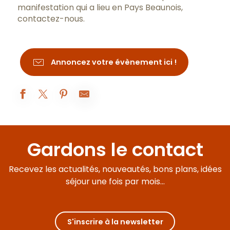
manifestation qui a lieu en Pays Beaunois,
contactez-nous
.
Annoncez votre évènement ici !
Visite guidée des remparts
Démonstration des techniques et savoir-faire de l’Antiquité
Gardons le contact
Visite des tapisseries à la Vierge
EXPOSITION : Le château de Châteauneuf en travaux; les é
Recevez les actualités, nouveautés, bons plans, idées
Hôtel-Dieu - Hospices de Beaune 2026 - MOUVEMENT(S) [ITINÉRA
Marché dominical de Chagny
séjour une fois par mois...
Exposition peinture
Visites d'été à la ferme Fruirouge©
Visite du sanctuaire de l'enfant Jésus
À table avec César !
S'inscrire à la newsletter
Quête estivale Beaune : À la recherche du Climat mystère