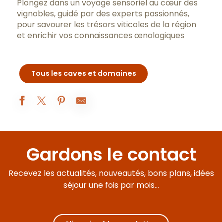
Plongez dans un voyage sensoriel au cœur des
vignobles, guidé par des experts passionnés,
pour savourer les trésors viticoles de la région
et enrichir vos connaissances œnologiques
Tous les caves et domaines
Les Ateliers Vins & Parfums
Domaines Famille Picard
Gardons le contact
Domaine Rebourgeon Michel
Domaine Lejeune
Recevez les actualités, nouveautés, bons plans, idées
La Part des Anges - initiation à l'œnologie en 4 formules
Caveau Délicave : Dégustation de vins
séjour une fois par mois...
Vinotour Bourgogne
École V - Formations WSET en vins
Domaine Ravaut Gaston et Pierre
Maison Jaffelin