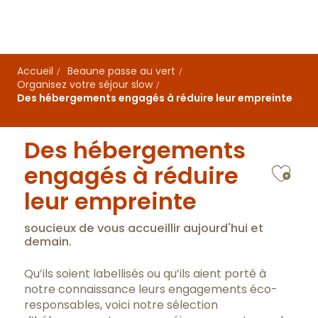
Aller
au
contenu
principal
Accueil
Beaune passe au vert
Organisez votre séjour slow
Des hébergements engagés à réduire leur empreinte
Des hébergements
Ajo
engagés à réduire
leur empreinte
soucieux de vous accueillir aujourd'hui et
demain.
Qu’ils soient labellisés ou qu’ils aient porté à
notre connaissance leurs engagements éco-
responsables, voici notre sélection