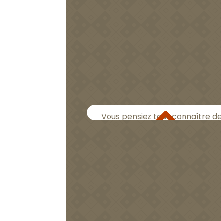
Beaune, Chagny, Savigny, Sant
Visites insolites et
contées en Pays
Beaunois
Découvrez la Bourgogne autre
Vous pensiez tout connaître de
Bourgogne ? Oubliez les visite
guidées classiques ! On vous invi
une toute nouvelle façon de
découvrir et de s’immerger da
nos...