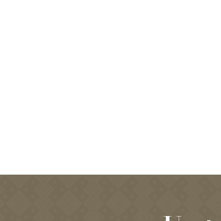
eaune
– Hospices de Beaune (dit
e ce monument historique