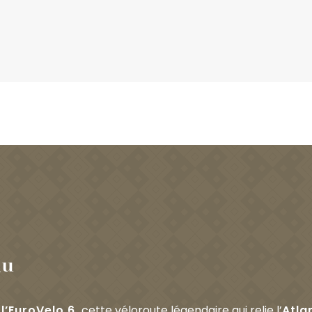
au
e
l’EuroVelo 6,
cette véloroute légendaire qui relie l’
Atla