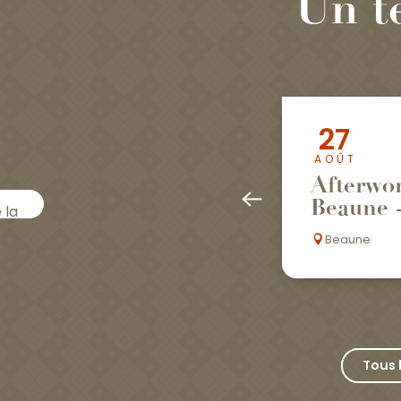
Un t
enay
27
AOÛT
Afterwor
ment
Beaune -
 la
s
Beaune
te à
ns
Tous 