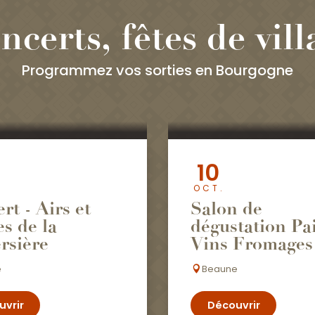
ncerts, fêtes de vill
Programmez vos sorties en Bourgogne
10
OCT.
rt - Airs et
Salon de
s de la
dégustation Pa
rsière
Vins Fromages
e
Beaune
uvrir
Découvrir