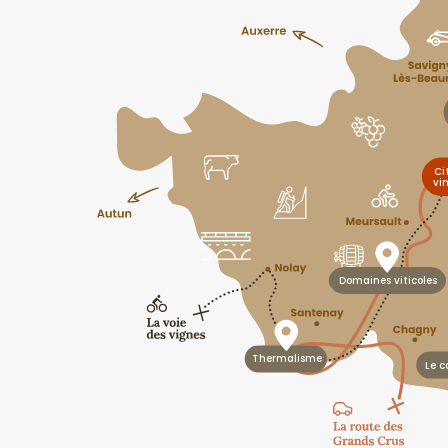
Ci
vi
Domaines viticoles
Thermalisme
Le c