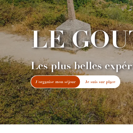
LE GOU
Les plus belles expér
J'organise mon séjour
Je suis sur place