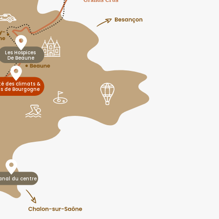
Les Hospices
De Beaune
té des climats &
ns de Bourgogne
anal du centre