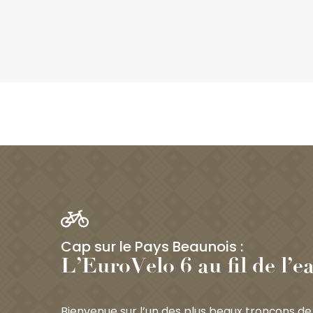
Cap sur le Pays Beaunois :
L’EuroVelo 6 au fil de l’e
Bienvenue sur l’un des plus beaux tronçons d