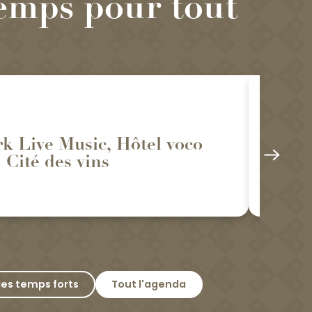
emps pour tout
19
SEPT.
k Live Music, Hôtel voco
Orig
 Cité des vins
Perc
Alise-
les temps forts
Tout l'agenda