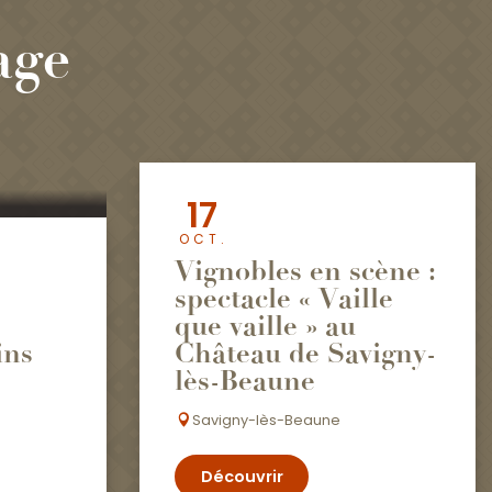
age
17
OCT.
Vignobles en scène :
spectacle « Vaille
que vaille » au
ins
Château de Savigny-
lès-Beaune
Savigny-lès-Beaune
Découvrir