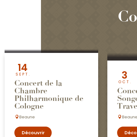
Co
14
3
SEPT.
Concert de la
OCT.
Chambre
Conce
Philharmonique de
Songe
Cologne
Trave
Beaune
Beaun
Découvrir
Déco