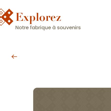
Explorez
Notre fabrique à souvenirs
Découvrir les Hospices de B
Pour préparer votre visite de l’Hôtel-Dieu 
Hospices de Beaune), apprenez à connaîtr
français. Remontez l’histoire : de...