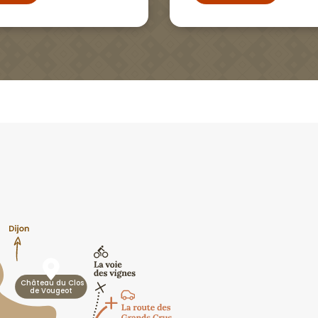
Château du Clos
de Vougeot